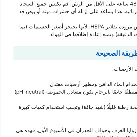
بعد مرور 24-48 ساعة على الأقل من الرش، قم بكنس جميع السجاد
بائية. هذا يساعد على إزالة أي حشرات ميتة أو بيض قد
يفضل استخدام مكانس مزودة بفلاتر HEPA، لأنها تحتجز أصغر الجسيمات (بما
الدقيقة) وتمنع إعادة إطلاقها في الهواء.
طريقة الصحيحة
 الأرضيات.
دام الماء الدافئ ومطهر أرضيات معتدل.
استخدم الماء فقط أو منظفًا خاصًا بالرخام يكون متعادل الحموضة (pH-neutral)
رطبة قليلًا (شبه جافة) وتجنب استخدام كميات كبيرة
وايا الغرف وحواف الجدران في الأسبوع الأول، فهذه هي