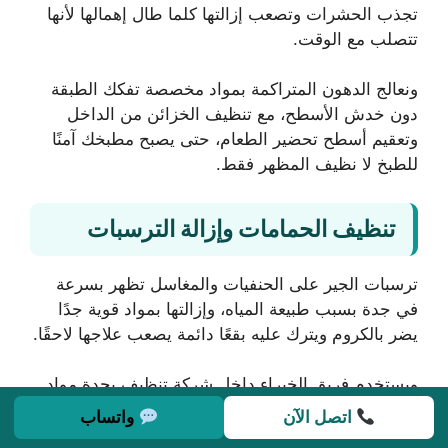
تجذب الحشرات وتصعب إزالتها كلما طال إهمالها لأنها
تتصلب مع الوقت.
ونعالج الدهون المتراكمة بمواد مخصصة تفكك الطبقة
دون خدش الأسطح، مع تنظيف الخزائن من الداخل
وتعقيم أسطح تحضير الطعام، حتى يصبح مطبخك آمنًا
للطبخ لا نظيف المظهر فقط.
تنظيف الحمامات وإزالة الترسبات
ترسبات الجير على الحنفيات والمغاسل تظهر بسرعة
في جدة بسبب طبيعة المياه، وإزالتها بمواد قوية جدًا
يضر بالكروم ويترك عليه بقعًا دائمة يصعب علاجها لاحقًا.
ويستخدم فريق الخبراء داخل شركة تنظيف بجدة مواد
متوازنة تذيب الترسبات دون الإضرار بطبقة الكروم أو
اتصل الآن
واتساب
السيراميك، مع تعقيم كامل للأسطح ومعالجة فواصل