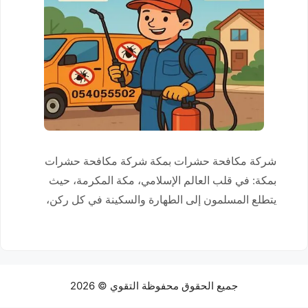
شركة مكافحة حشرات بمكة شركة مكافحة حشرات
بمكة: في قلب العالم الإسلامي، مكة المكرمة، حيث
يتطلع المسلمون إلى الطهارة والسكينة في كل ركن،
يصبح الحفاظ على بيئة نقية وصحية ضرورة إيمانية
ومجتمعية لا تقبل التهاون. إن وجود الحشرات والقوارض
في منازل هذه المدينة المقدسة ليس مجرد إزعاج، بل
هو أمر يمس جوهر الطمأنينة والصحة التي …
جميع الحقوق محفوظة التقوي © 2026
إقرأ المزيد