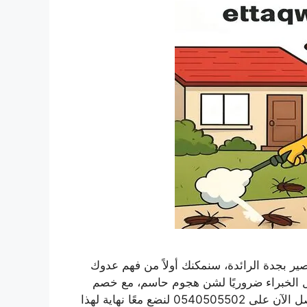
ر بجدة الرائدة، سنمكنك أولاً من فهم عدوك
ل الخبراء ضروريًا لشن هجوم حاسم، مع خصم
50% وضمان فعال على جميع خدمات الرش الاحترافية. اتصل الآن على 0540505502 لنضع معًا نهاية لهذا