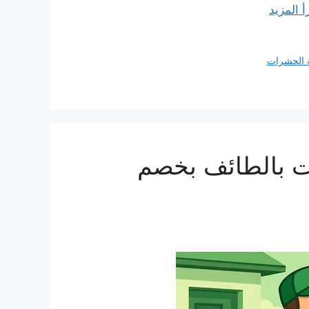
أ المزيد
 الحشرات
 بالطائف بخصم