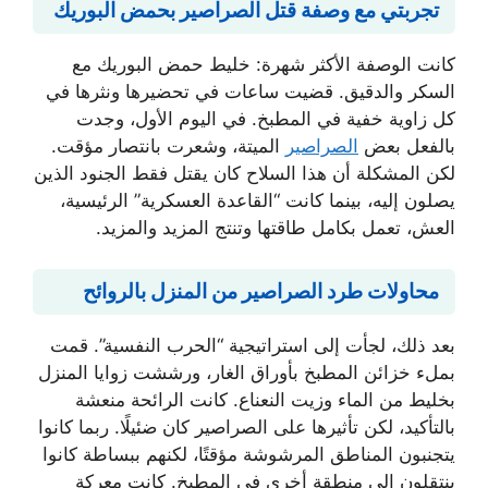
تجربتي مع وصفة قتل الصراصير بحمض البوريك
كانت الوصفة الأكثر شهرة: خليط حمض البوريك مع
السكر والدقيق. قضيت ساعات في تحضيرها ونثرها في
كل زاوية خفية في المطبخ. في اليوم الأول، وجدت
بالفعل بعض
الصراصير
الميتة، وشعرت بانتصار مؤقت.
لكن المشكلة أن هذا السلاح كان يقتل فقط الجنود الذين
يصلون إليه، بينما كانت “القاعدة العسكرية” الرئيسية،
العش، تعمل بكامل طاقتها وتنتج المزيد والمزيد.
محاولات طرد الصراصير من المنزل بالروائح
بعد ذلك، لجأت إلى استراتيجية “الحرب النفسية”. قمت
بملء خزائن المطبخ بأوراق الغار، ورششت زوايا المنزل
بخليط من الماء وزيت النعناع. كانت الرائحة منعشة
بالتأكيد، لكن تأثيرها على الصراصير كان ضئيلًا. ربما كانوا
يتجنبون المناطق المرشوشة مؤقتًا، لكنهم ببساطة كانوا
ينتقلون إلى منطقة أخرى في المطبخ. كانت معركة