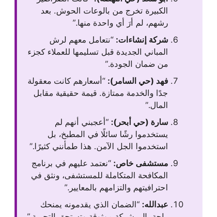
الكبيرة تخرج من بالوعات الحوش. بعد
رشهم، لم أرَ أي واحدة منها.”
شركة إنشاءات:
“نتعامل معهم لرش
المباني الجديدة قبل تسليمها للعملاء كجزء
من ضمان الجودة.”
فهد (حي السامر):
“أسعارهم كانت معقولة
جدًا والخدمة ممتازة. قيمة حقيقية مقابل
المال.”
سارة (حي أبحر):
“أعجبني أنهم لم
يستخدموا رشًا سائلًا في المطبخ، بل
استخدموا الجل الآمن. هذا طمأنني كثيرًا.”
مستشفى خاص:
“نعتمد عليهم في برنامج
المكافحة المتكاملة للمستشفى، ونثق في
احترافيتهم والتزامهم بالمعايير.”
عبدالله:
“الضمان الذي يقدمونه يمنحك
راحة بال. شركة موثوقة وتستحق التجربة.”