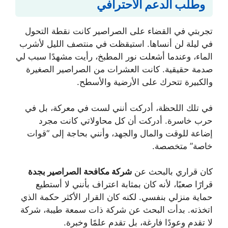
وطلب الدعم الاحترافي
تجربتي في القضاء على الصراصير كانت نقطة التحول
في ليلة لن أنساها. استيقظت في منتصف الليل لأشرب
الماء، وعندما أشعلت نور المطبخ، رأيت مشهدًا سبب لي
صدمة حقيقية. كانت العشرات من الصراصير الصغيرة
والكبيرة تتحرك على الأرضية والأسطح.
في تلك اللحظة، أدركت أنني لست في معركة، بل في
حرب خاسرة. أدركت أن كل محاولاتي كانت مجرد
إضاعة للوقت والمال والجهد، وأنني بحاجة إلى “قوات
خاصة” متخصصة.
كان قراري بالبحث عن
شركة مكافحة الصراصير بجدة
قرارًا صعبًا، لأنه كان بمثابة اعتراف بأنني لا أستطيع
حماية منزلي بنفسي. لكنه كان القرار الأكثر حكمة الذي
اتخذته. بدأت البحث عن شركة ذات سمعة طيبة، شركة
لا تقدم وعودًا فارغة، بل تقدم علمًا وخبرة.