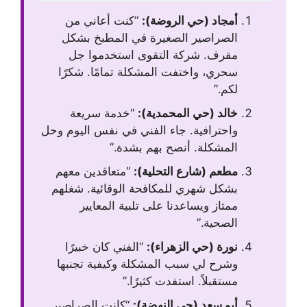
أمجاد (حي الروضة):
“كنت أعاني من
الصراصير الصغيرة في المطبخ بشكل
مقرف. شركة التقوى استخدموا جل
سحري، واختفت المشكلة تمامًا. شكرًا
لكم.”
خالد (حي المحمدية):
“خدمة سريعة
واحترافية. جاء الفني في نفس اليوم وحل
المشكلة. أنصح بهم بشدة.”
مطعم (شارع التحلية):
“متعاقدين معهم
بشكل شهري للمكافحة الوقائية. شغلهم
ممتاز ويساعدنا على تلبية المعايير
الصحية.”
نورة (حي الزهراء):
“الفني كان خبيرًا
وشرح لي سبب المشكلة وكيفية تجنبها
مستقبلاً. استفدت كثيرًا.”
أبو سعد (حي النهضة):
“كانت الصراصير