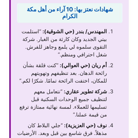
شهادات نعتز بها: 10 آراء من أهل مكة
الكرام
المهندس/ بندر (حي الشوقية):
“استلمت
بيتي الجديد وكان كارثة من الغبار. شركة
التقوى سلموه لي يلمع وجاهز للفرش.
شغل احترافي ومنظم.”
أم ريان (حي العوالي):
“كنت قلقة بشأن
رائحة الدهان. بعد تنظيفهم وتهويتهم
للمكان، اختفت الرائحة تمامًا. شكرًا لكم.”
شركة تطوير عقاري:
“نتعامل معهم
لتنظيف جميع الوحدات السكنية قبل
تسليمها للعملاء. لمسة نهائية ممتازة ترفع
من قيمة عملنا.”
نوف (حي العزيزية):
“جلي البلاط كان
مذهلاً. فرق شاسع بين قبل وبعد. الأرضيات