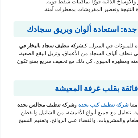
الأوساخ الذائبة فورًا بماكينات شفط قوية.
 النتيجة وتعطير المفروشات بمعطرات آمنة.
جدة: استعادة ألوان وبريق سجادك
ة للملوثات في المنزل. كـ
شركة تنظيف سجاد بالبخار في
ي تنظف ألياف السجاد من الأعماق، وتزيل البقع الصعبة،
عومته ومظهره الحيوي، كل ذلك مع تجفيف سريع يمنع تكون
ائقة بقلب غرفة المعيشة
متنا
شركة تنظيف كنب بجدة
و
شركة تنظيف مجالس بجدة
. نتعامل مع جميع أنواع الأقمشة، من الشانيل والقطن
لطعام والمشروبات، والقضاء على الروائح، وتعقيم النسيج