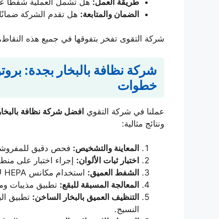
طريقة العمل:
هل تشمل العملية شفطًا عمي
الضمان والمتابعة:
هل تقدم الشركة ضمانًا
شركة التقوى تفخر بتفوقها في جميع هذه النقاط،
خطوات
عملنا في شركة التقوي
افضل شركة نظافة بالبخار
ونتائج مثالية:
المعاينة والتشخيص:
فحص دقيق للمفروشات 
اختبار ثبات الألوان:
إجراء اختبار على منط
الشفط العميق:
استخدام مكانس HEPA لإزالة الغبار الجاف والأتربة من عمق النسيج.
المعالجة المسبقة للبقع:
تطبيق مذيبات ومو
التنظيف العميق بالبخار الساخن:
تطبيق الب
النسيج.