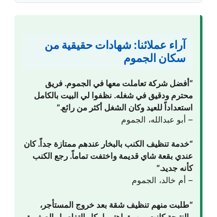
آراء عملائنا: شهادات حقيقية من
سكان الجموم
“أفضل شركة تعاملت معها في الجموم. فريق
محترم ودقيق في شغله. نظفوا لي البيت بالكامل
استعداداً للعيد وكان الشغل أكثر من رائع.”
– أبو عبدالله، الجموم
“خدمة تنظيف الكنب بالبخار عندهم ممتازة جداً. كان
عندي بقعة شاي قديمة واختفت تماماً. رجع الكنب
كأنه جديد.”
– أم خالد، الجموم
“طلبت منهم تنظيف شقة بعد خروج المستأجر،
والنتيجة كانت مبهرة. اهتموا بكل التفاصيل الصغيرة