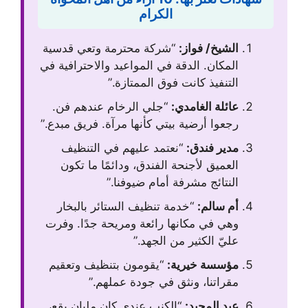
الكرام
الشيخ/ فواز:
“شركة محترمة وتعي قدسية
المكان. الدقة في المواعيد والاحترافية في
التنفيذ كانت فوق الممتازة.”
عائلة الغامدي:
“جلي الرخام عندهم فن.
رجعوا أرضية بيتي كأنها مرآة. فريق مبدع.”
مدير فندق:
“نعتمد عليهم في التنظيف
العميق لأجنحة الفندق، ودائمًا ما تكون
النتائج مشرفة أمام ضيوفنا.”
أم سالم:
“خدمة تنظيف الستائر بالبخار
وهي في مكانها رائعة ومريحة جدًا. وفرت
عليّ الكثير من الجهد.”
مؤسسة خيرية:
“يقومون بتنظيف وتعقيم
مقراتنا، ونثق في جودة عملهم.”
عبد المجيد:
“الكنب عندي كان مليان بقع،