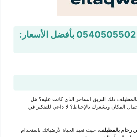
شركة جلي رخام بالمظيلف 0540505502 بأفضل الأسعار:
لمظيلف ذلك البريق الساحر الذي كانت عليه؟ هل
ال المكان ويشعرك بالإحباط؟ لا داعي للتفكير في
 رخام بالمظيلف
، حيث نعيد الحياة لأرضياتك باستخدام