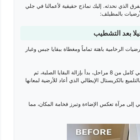
فرق الذي نحدثه. إليك نماذج حقيقية لأعمالنا في جلي
أرضيات بالمظيلف:
ضيات الرخامية باهتة تماماً ومغطاة ببقايا جبس وغبار
قمنا بتطبيق برنامج جلي كامل من 8 مراحل، بدأ بإزالة البقايا الصلبة، ثم
التلميع بالكريستال الإيطالي الذي أعاد للأرضية لمعانها
لى مرآة تعكس الإضاءة وتبرز فخامة المكان، مما