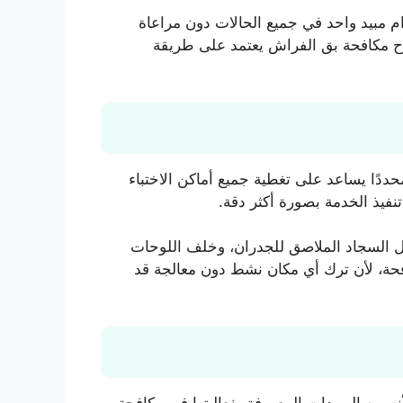
م مبيد واحد في جميع الحالات دون مراعاة
جاح مكافحة بق الفراش يعتمد على طريقة
ددًا يساعد على تغطية جميع أماكن الاختباء
نفيذ الخدمة بصورة أكثر دقة.
فل السجاد الملاصق للجدران، وخلف اللوحات
افحة، لأن ترك أي مكان نشط دون معالجة قد
 احترافية مخصصة لهذا النوع من الحشرات، مثل Temprid SC، لأنه من المبيدات المعروفة بفعاليتها في مكافحة