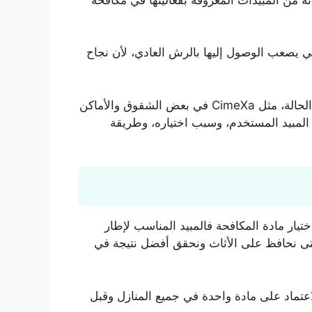
تي يصعب الوصول إليها بالرش العادي، لأن نجاح
وإذا أظهرت المعاينة أن الإصابة سبق معالجتها أكثر من مرة دون نتيجة، فقد نستخدم وسائل معالجة إضافية تناسب الحالة، مثل CimeXa في بعض الشقوق والأماكن
المبيد المستخدم، وسبب اختياره، وطريقة
ار مادة المكافحة فالمبيد المناسب لإطار
 حتى نحافظ على الأثاث ونحقق أفضل نتيجة في
لاعتماد على مادة واحدة في جميع المنازل وقبل