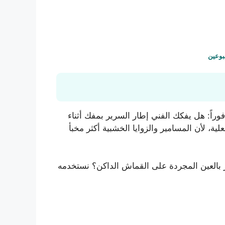
سبوعين
اً: هل يفكك الفني إطار السرير بمفك أثناء
ة، لأن المسامير والزوايا الخشبية أكثر مخبأ
 الفضلات الجافة التي لا تظهر بالعين المجردة على القماش الداكن؟ نستخدمه