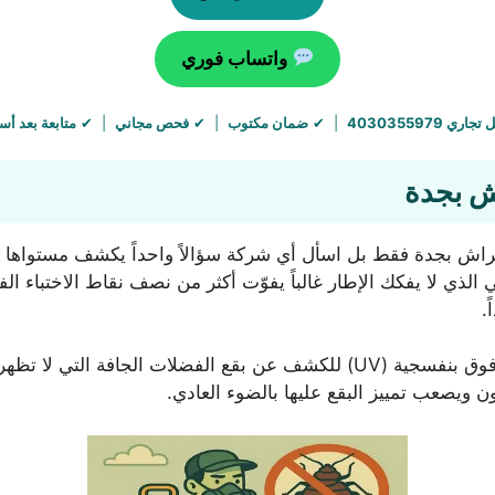
واتساب فوري
اري 4030355979
| ✔
ضمان مكتوب
| ✔
فحص مجاني
| ✔
متابعة بعد أ
ش بجدة
راش بجدة فقط بل اسأل أي شركة سؤالاً واحداً يكشف مستواها فور
ي لا يفكك الإطار غالباً يفوّت أكثر من نصف نقاط الاختباء الفعلي
.
سؤال ثانٍ مهم: هل يستخدم مصباح فحص أشعة فوق بنفسجية (UV) للكشف عن بقع
ون ويصعب تمييز البقع عليها بالضوء العادي.