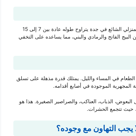
يختلف حجم الوزغ باختلاف النوع والعمر. الوزغ المنزلي الشائع في جدة يتراوح طوله عادة بين 7 إلى 15
ن البيج الفاتح والرمادي والبني، مما يساعده على التخفي
 الطعام في المساء والليل. يمتلك قدرة مذهلة على تسلق
 المجهرية الموجودة في أصابع أقدامه.
بعوض، الذباب، العناكب، والصراصير الصغيرة. هذا هو
، حيث تتجمع الحشرات.
ا يجب التهاون مع وجوده؟