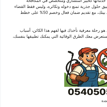
خدماتها كخبير استشاري ومتخصص في المكافحة
يق حلول جذرية تمنع دخوله وتكاثره، وليس فقط القضاء
على الأفراد الظاهرة. نحن هنا لنعيد الطمأنينة إلى بيتك، مع تقديم ضمان فعال وخصم 50% على خطط
و رحلة معرفية نأخذك فيها لفهم هذا الكائن، أسباب
ستعرض معك الطرق الوقائية التي يمكنك تطبيقها بنفسك،
جدة