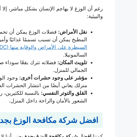
رغم أن الوزغ لا يهاجم الإنسان بشكل مباشر، إل
والبيئية:
نقل الأمراض:
فضلات الوزغ يمكن أن تحمل ب
المطبخ يمكن أن تسبب تسممًا غذائيًا وأمرا
السيطرة على الأمراض والوقاية منها (CDC)
السالمونيلا.
تلويث المكان:
فضلاته تترك بقعًا سوداء ص
الجمالي للمنزل.
مؤشر على وجود حشرات أخرى:
وجود الوز
منزلك يعاني أيضًا من انتشار الحشرات ال
القلق والتوتر النفسي:
بالنسبة للكثيرين، ر
الشعور بالأمان والراحة داخل المنزل.
افضل شركة مكافحة الوزغ بجدة: 
كوننا
افضل شركة مكافحة الوزغ بجدة
يعني أننا ل